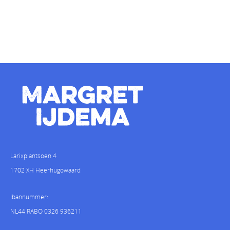
Larixplantsoen 4
1702 XH Heerhugowaard
Ibannummer:
NL44 RABO 0326 936211